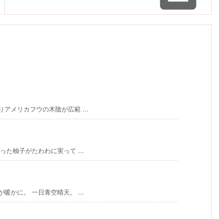
アメリカフウの木陰が広範 ...
た柚子がたわわに実って ...
かに。 一日青空晴天。 ...