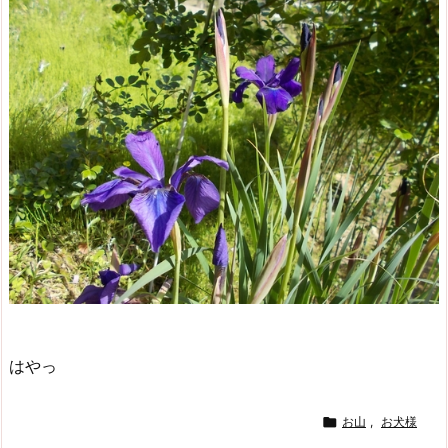
はやっ

お山
,
お犬様