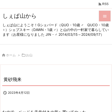

RSS
しぇぱ山から

しぇぱ山にようこそ！Gシェパード（QUO・10歳 ♂ QUCO・10歳

♀）シェプスキー（DAWN・1歳 ♂）と山の中の一軒家で暮らしてい
メニュ
ます（お星様になりました JIN・♂ 2014/03/15～2024/09/17）

サイド


ホーム
>

お山
前へ

次へ

黄砂飛来
検索

2023年4月12日