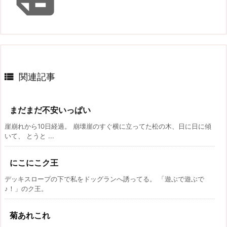

関連記事
まだまだ不安いっぱい
崖崩れから10日経過。 崩壊崖のすぐ横に立ってた松の木、日に日に傾
いて、 とうと ...
にこにこク王
デッキスロープの下で私をドッグランへ誘ってる。 「遊ぶで遊ぶで
♪！」のク王。
菊あれこれ