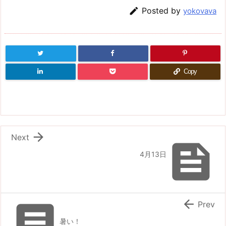

Posted by
yokovava
Copy

Next

4月13日


Prev
暑い！