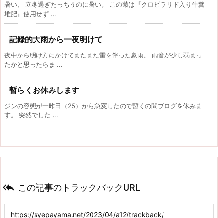
暑い。 立冬過ぎたっちうのに暑い。 この菊は『クロピラリド入り牛糞
堆肥』使用せず ...
記録的大雨から一夜明けて
夜中から明け方にかけてまたまた雷を伴った豪雨。 雨音が少し弱まっ
たかと思ったらま ...
暫らくお休みします
ジンの容態が一昨日（25）から急変したので暫くの間ブログを休みま
す。 突然でした ...

この記事のトラックバックURL