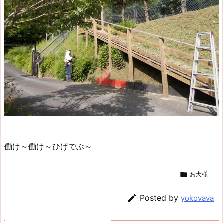
働け～働け～ひげでぶ～

お犬様

Posted by
yokovava