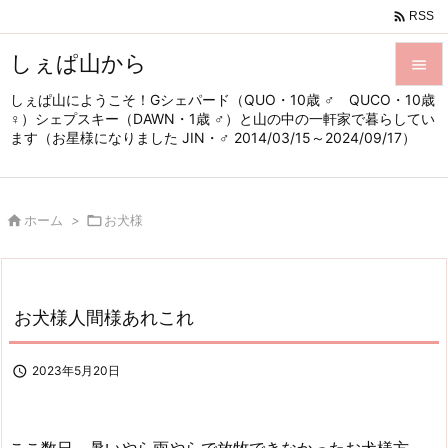

RSS
しぇぱ山から

しぇぱ山にようこそ！Gシェパード（QUO・10歳 ♂ QUCO・10歳

♀）シェプスキー（DAWN・1歳 ♂）と山の中の一軒家で暮らしてい
メニュ
ます（お星様になりました JIN・♂ 2014/03/15～2024/09/17）

サイド


ホーム
>

お犬様
前へ

次へ

お犬様人間様あれこれ
検索

2023年5月20日