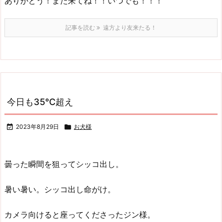
ありがとう！また来てね！！いつでも！！！
記事を読む
遠方より友来たる！
今日も35℃超え

2023年8月29日

お犬様
曇った瞬間を狙ってシッコ出し。
暑い暑い。シッコ出し命がけ。
カメラ向けると座ってくださったジン様。