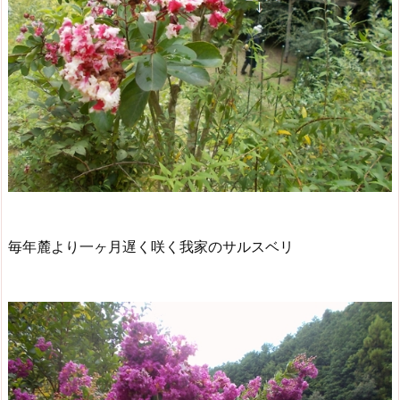
毎年麓より一ヶ月遅く咲く我家のサルスベリ