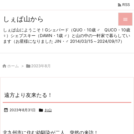

RSS
しぇぱ山から

しぇぱ山にようこそ！Gシェパード（QUO・10歳 ♂ QUCO・10歳

♀）シェプスキー（DAWN・1歳 ♂）と山の中の一軒家で暮らしてい
メニュ
ます（お星様になりました JIN・♂ 2014/03/15～2024/09/17）

サイド


ホーム
>

2023年8月
前へ

次へ

遠方より友来たる！
検索

2023年8月31日

お山
北九州市に住む幼馴染が二人、突然の来訪！