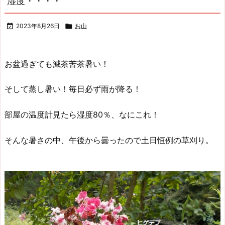
湿度・・・・

2023年8月26日

お山
お盆過ぎても滅茶苦茶暑い！
そして蒸し暑い！毎日必ず雨が降る！
部屋の温度計見たら湿度80％、なにこれ！
そんな暑さの中、午後から曇ったので土日恒例の草刈り。