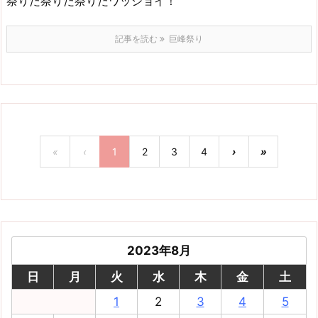
祭りだ祭りだ祭りだワッショイ！
記事を読む
巨峰祭り
«
‹
1
2
3
4
›
»
2023年8月
日
月
火
水
木
金
土
1
2
3
4
5