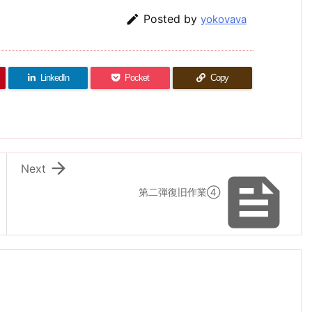

Posted by
yokovava
LinkedIn
Pocket
Copy

Next

第二弾復旧作業④