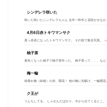
シンデレラ咲いた
咲いた咲いたシンデレラちゃん 去年一昨年と花咲かせなかった
4月6日赤トキワマンサク
真っ赤赤になったトキワマンサク。 その前で集合写真。 って
柚子茶
黄色くなった柚子で柚子茶作った。 柚子茶って、、、なん
梅一輪
枝垂れ梅（鉢植）の赤、開花！ 他の梅に先駆け、一輪開花。 
ク王が
うんちしてる。 しゃがんだばかり、今から出てくるとこ。 別