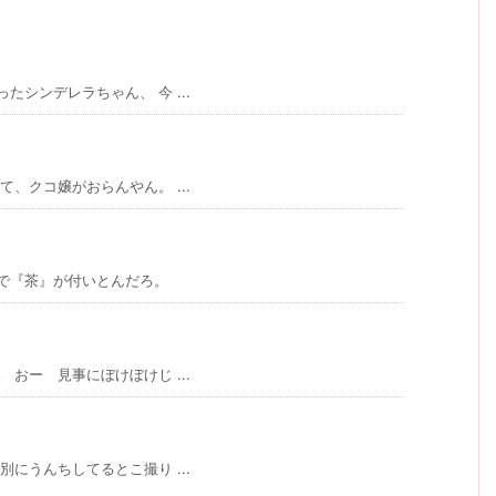
シンデレラちゃん、 今 ...
、クコ嬢がおらんやん。 ...
で『茶』が付いとんだろ。
おー 見事にぼけぼけじ ...
にうんちしてるとこ撮り ...