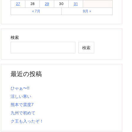
27
28
29
30
31
« 7月
9月 »
検索
検索
最近の投稿
ひゃぁ〜‼
涼しい寒い
熊本で震度7
九州で初めて
ク王も入ったぞ！