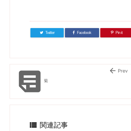
Twitter
Facebook
Pin it


Prev
菊

関連記事