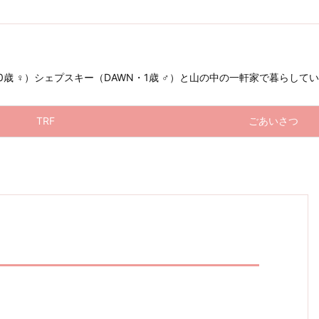
 ♀）シェプスキー（DAWN・1歳 ♂）と山の中の一軒家で暮らしています（お星
TRF
ごあいさつ