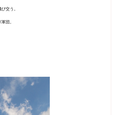
飛び交う。
ボ軍団。