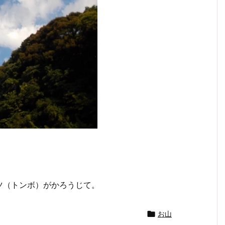
ツ（トンボ）がかろうじて。

お山