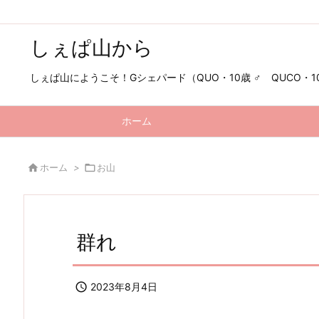
しぇぱ山から
しぇぱ山にようこそ！Gシェパード（QUO・10歳 ♂ QUCO・10歳
ホーム

ホーム
>

お山
群れ

2023年8月4日