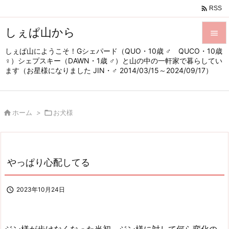

RSS
しぇぱ山から

しぇぱ山にようこそ！Gシェパード（QUO・10歳 ♂ QUCO・10歳

♀）シェプスキー（DAWN・1歳 ♂）と山の中の一軒家で暮らしてい
メニュ
ます（お星様になりました JIN・♂ 2014/03/15～2024/09/17）

サイド


ホーム
>

お犬様
前へ

次へ

やっぱり心配してる
検索

2023年10月24日