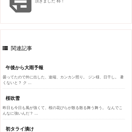

頂きました 柿！

関連記事
午後から大雨予報
曇ってたので外に出した、途端、カンカン照り。 ジン様、日干し。 暑
くないと？ ク ...
桜吹雪
昨日も今日も風が強くて、桜の花びらが散る散る舞う舞う。 なんでこ
んなに強いんだ？ ...
初タライ漬け