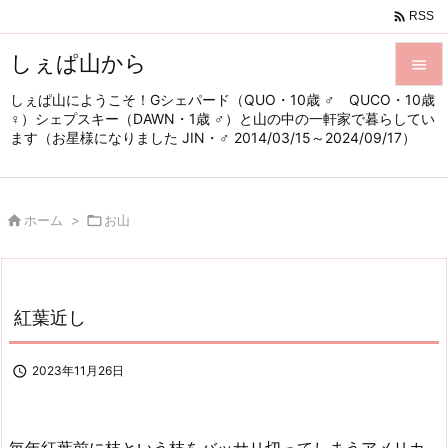

RSS
しぇぱ山から

しぇぱ山にようこそ！Gシェパード（QUO・10歳 ♂ QUCO・10歳

♀）シェプスキー（DAWN・1歳 ♂）と山の中の一軒家で暮らしてい
メニュ
ます（お星様になりました JIN・♂ 2014/03/15～2024/09/17）

サイド


ホーム
>

お山
前へ

次へ

紅葉近し
検索

2023年11月26日