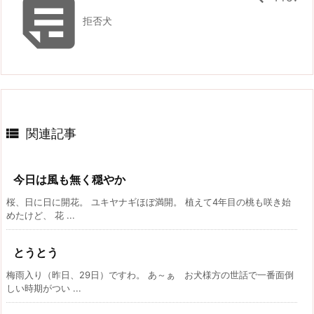

拒否犬

関連記事
今日は風も無く穏やか
桜、日に日に開花。 ユキヤナギほぼ満開。 植えて4年目の桃も咲き始
めたけど、 花 ...
とうとう
梅雨入り（昨日、29日）ですわ。 あ～ぁ お犬様方の世話で一番面倒
しい時期がつい ...