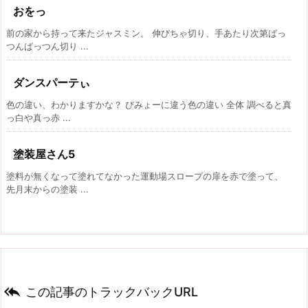
おをっ
前の家から持って来たジャスミン。 伸びちゃ切り、手あたり次第ばっ
つんばっつん切り ...
ダンスパーテぃ
色の違い、わかりますかな？ びみょーに違う色の違い 全体 調べると真
っ白や真っ赤 ...
塗装屋さん5
塗料が無くなって塗れてなかった運動場スロープの扉を赤で塗って、
先月末からの塗装 ...

この記事のトラックバックURL