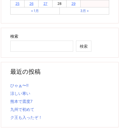
25
26
27
28
29
« 1月
3月 »
検索
検索
最近の投稿
ひゃぁ〜‼
涼しい寒い
熊本で震度7
九州で初めて
ク王も入ったぞ！