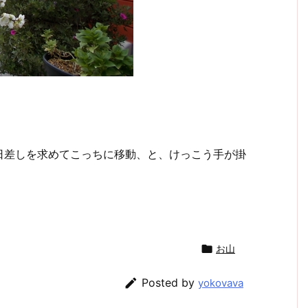
日差しを求めてこっちに移動、と、けっこう手が掛

お山

Posted by
yokovava