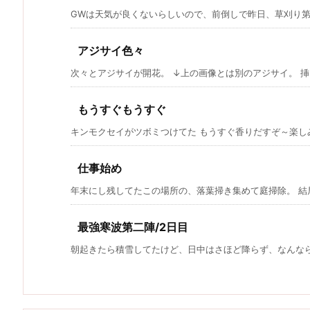
GWは天気が良くないらしいので、前倒しで昨日、草刈り第一弾
アジサイ色々
次々とアジサイが開花。 ↓上の画像とは別のアジサイ。 挿し
もうすぐもうすぐ
キンモクセイがツボミつけてた もうすぐ香りだすぞ～楽しみ～
仕事始め
年末にし残してたこの場所の、落葉掃き集めて庭掃除。 結局
最強寒波第二陣/2日目
朝起きたら積雪してたけど、日中はさほど降らず、なんなら晴