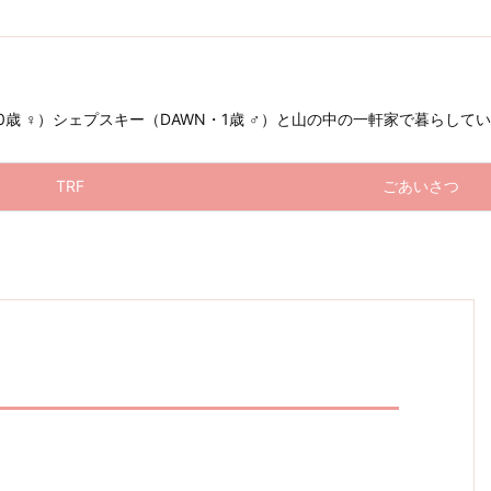
 ♀）シェプスキー（DAWN・1歳 ♂）と山の中の一軒家で暮らしています（お星
TRF
ごあいさつ