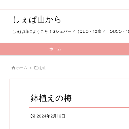
しぇぱ山から
しぇぱ山にようこそ！Gシェパード（QUO・10歳 ♂ QUCO・10歳
ホーム

ホーム
>

お山
鉢植えの梅

2024年2月16日