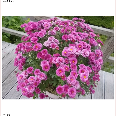
これと
これ