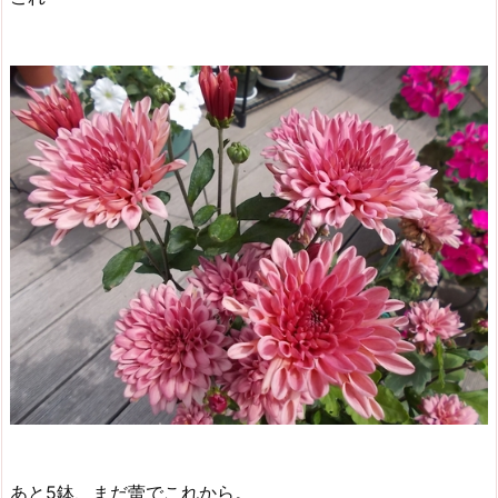
あと5鉢、まだ蕾でこれから。