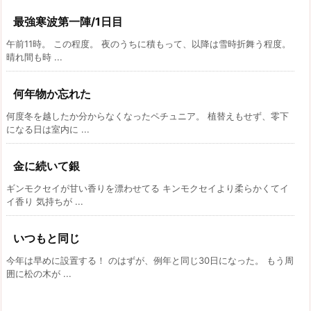
最強寒波第一陣/1日目
午前11時。 この程度。 夜のうちに積もって、以降は雪時折舞う程度。
晴れ間も時 ...
何年物か忘れた
何度冬を越したか分からなくなったペチュニア。 植替えもせず、零下
になる日は室内に ...
金に続いて銀
ギンモクセイが甘い香りを漂わせてる キンモクセイより柔らかくてイ
イ香り 気持ちが ...
いつもと同じ
今年は早めに設置する！ のはずが、例年と同じ30日になった。 もう周
囲に松の木が ...