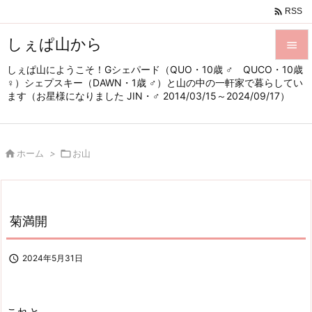

RSS
しぇぱ山から

しぇぱ山にようこそ！Gシェパード（QUO・10歳 ♂ QUCO・10歳

♀）シェプスキー（DAWN・1歳 ♂）と山の中の一軒家で暮らしてい
メニュ
ます（お星様になりました JIN・♂ 2014/03/15～2024/09/17）

サイド


ホーム
>

お山
前へ

次へ

菊満開
検索

2024年5月31日