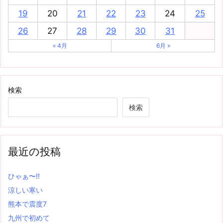
19
20
21
22
23
24
25
26
27
28
29
30
31
« 4月
6月 »
検索
検索
最近の投稿
ひゃぁ〜‼
涼しい寒い
熊本で震度7
九州で初めて