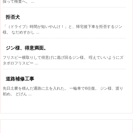
採って検査へ。 ...
拒否犬
「（ドライブ）時間が短いやんけ！」と、帰宅後下車を拒否するジン
様。 なだめすかし ...
ジン様、得意満面。
フリスビー横取りして得意げに逃げ回るジン様。 咥えていいようにズ
タボロフリスビー ...
道路補修工事
先日土嚢を積んだ通路に土を入れた。 一輪車で6往復。 ジン様、渡り
初め。 どげん ...