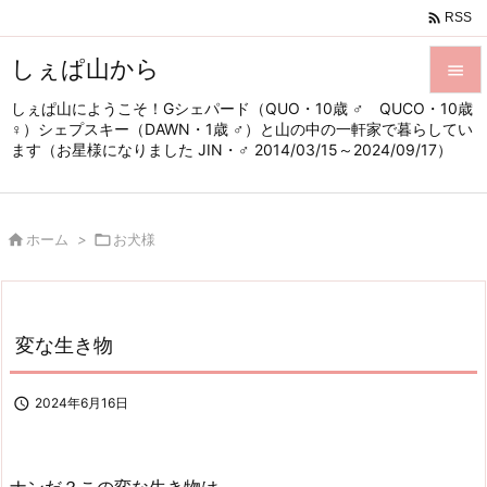

RSS
しぇぱ山から

しぇぱ山にようこそ！Gシェパード（QUO・10歳 ♂ QUCO・10歳

♀）シェプスキー（DAWN・1歳 ♂）と山の中の一軒家で暮らしてい
メニュ
ます（お星様になりました JIN・♂ 2014/03/15～2024/09/17）

サイド


ホーム
>

お犬様
前へ

次へ

変な生き物
検索

2024年6月16日