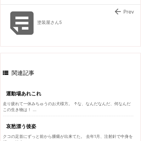


Prev
塗装屋さん5

関連記事
運動場あれこれ
走り疲れて一休みちゅうのお犬様方。 ↑な、なんだなんだ、何なんだ
この生き物は！ ...
哀愁漂う後姿
クコの足首にずっと前から腫瘍が出来てた。 去年1月、注射針で中身を