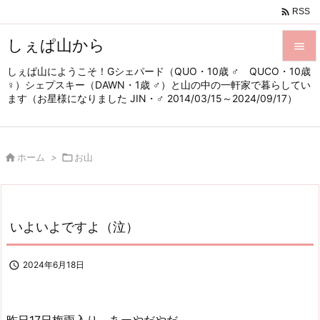

RSS
しぇぱ山から

しぇぱ山にようこそ！Gシェパード（QUO・10歳 ♂ QUCO・10歳

♀）シェプスキー（DAWN・1歳 ♂）と山の中の一軒家で暮らしてい
メニュ
ます（お星様になりました JIN・♂ 2014/03/15～2024/09/17）

サイド


ホーム
>

お山
前へ

次へ

いよいよですよ（泣）
検索

2024年6月18日