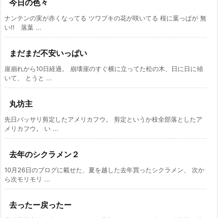
今日の色々
ナンテンの実が赤くなってる ツワブキの花が咲いてる 桜に葉っぱが 無
い!! 落葉 ...
まだまだ不安いっぱい
崖崩れから10日経過。 崩壊崖のすぐ横に立ってた松の木、日に日に傾
いて、 とうと ...
丸坊主
先日バッサリ剪定したアメリカフウ。 剪定というか枝全部落としたア
メリカフウ。 い ...
去年のシクラメン２
10月26日のブログに載せた、夏を越した去年買ったシクラメン、 次か
ら次モリモリ ...
去ったー戻ったー