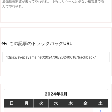
最強最長寒波が去ってやれやれ。 予報よりうーんと少ない積雪量で済
んでやれやれ。 ...

この記事のトラックバックURL
2024年6月
日
月
火
水
木
金
土