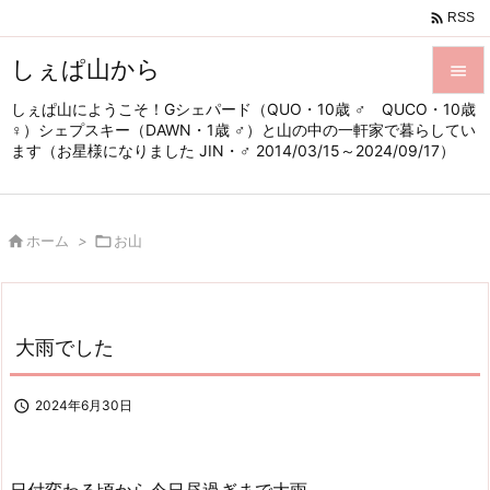

RSS
しぇぱ山から

しぇぱ山にようこそ！Gシェパード（QUO・10歳 ♂ QUCO・10歳

♀）シェプスキー（DAWN・1歳 ♂）と山の中の一軒家で暮らしてい
メニュ
ます（お星様になりました JIN・♂ 2014/03/15～2024/09/17）

サイド


ホーム
>

お山
前へ

次へ

大雨でした
検索

2024年6月30日