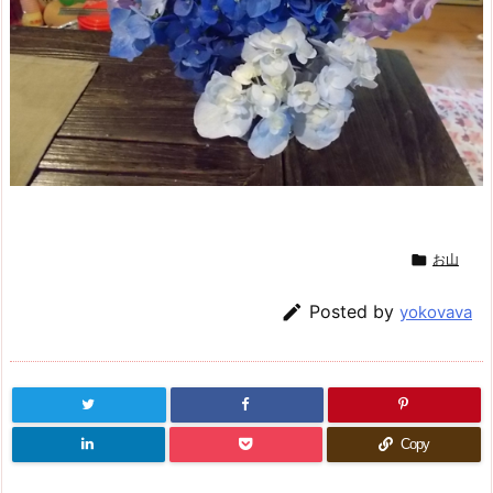

お山

Posted by
yokovava
Copy