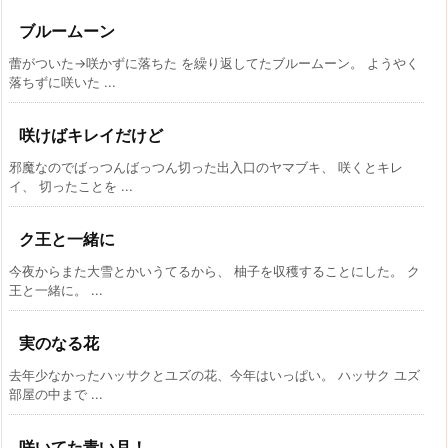
ブルームーン
蕾がついた→咲かずに落ちた を繰り返してたブルームーン。 ようやく
落ちずに咲いた ...
咲けばキレイだけど
邪魔なのでばっつんばっつん切った出入口のヤマブキ、 咲くとキレ
イ、 切ったことを ...
ク王と一緒に
今夜からまた大雪とかいうてるから、 柚子を収穫することにした。 ク
王と一緒に。 ...
実のなる花
去年少なかったハッサクとユズの花、今年はいっぱい。 ハッサク ユズ
部屋の中まで ...
咲いてた青い月！