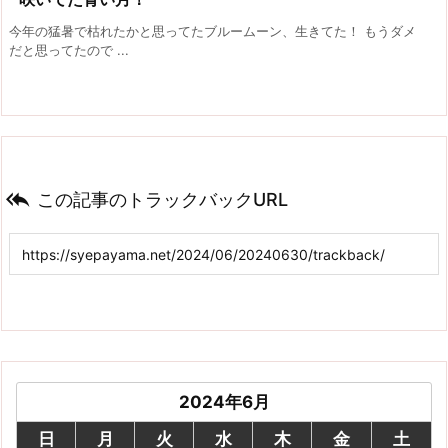
今年の猛暑で枯れたかと思ってたブルームーン、生きてた！ もうダメ
だと思ってたので ...

この記事のトラックバックURL
2024年6月
日
月
火
水
木
金
土