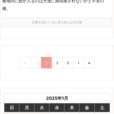
敷地内に獣が入るのは犬達に病気移されないかと不安の
種。
記事を読む
山に居る色んな生き物
«
‹
1
2
3
›
»
2025年1月
日
月
火
水
木
金
土