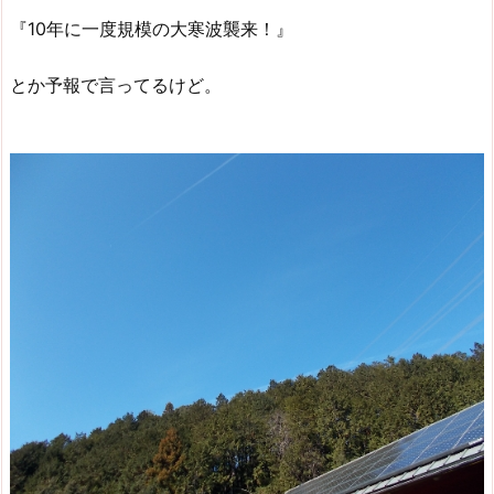
『10年に一度規模の大寒波襲来！』
とか予報で言ってるけど。