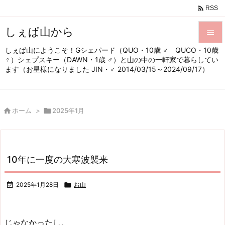

RSS
しぇぱ山から

しぇぱ山にようこそ！Gシェパード（QUO・10歳 ♂ QUCO・10歳

♀）シェプスキー（DAWN・1歳 ♂）と山の中の一軒家で暮らしてい
メニュ
ます（お星様になりました JIN・♂ 2014/03/15～2024/09/17）

サイド


ホーム
>

2025年1月
前へ

次へ

10年に一度の大寒波襲来
検索

2025年1月28日

お山
じゃなかったし。