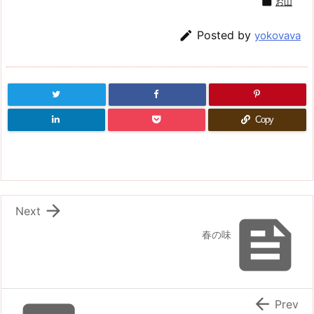

お山

Posted by
yokovava
Copy

Next

春の味

Prev