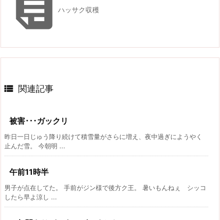

ハッサク収穫

関連記事
被害･･･ガックリ
昨日一日じゅう降り続けて積雪量がさらに増え、夜中過ぎにようやく
止んだ雪。 今朝明 ...
午前11時半
男子が点在してた。 手前がジン様で後方ク王。 暑いもんねぇ シッコ
したら早よ涼し ...