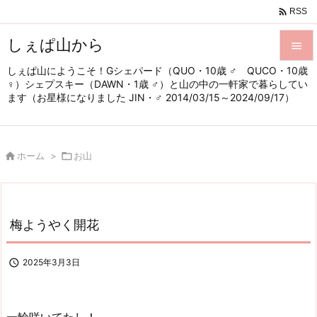

RSS
しぇぱ山から

しぇぱ山にようこそ！Gシェパード（QUO・10歳 ♂ QUCO・10歳

♀）シェプスキー（DAWN・1歳 ♂）と山の中の一軒家で暮らしてい
メニュ
ます（お星様になりました JIN・♂ 2014/03/15～2024/09/17）

サイド


ホーム
>

お山
前へ

次へ

梅ようやく開花
検索

2025年3月3日