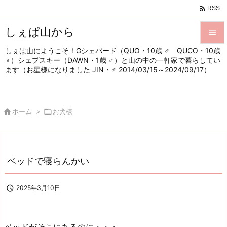

RSS
しぇぱ山から

しぇぱ山にようこそ！Gシェパード（QUO・10歳 ♂ QUCO・10歳

♀）シェプスキー（DAWN・1歳 ♂）と山の中の一軒家で暮らしてい
メニュ
ます（お星様になりました JIN・♂ 2014/03/15～2024/09/17）

サイド


ホーム
>

お犬様
前へ

次へ

ベッドで寝らんかい
検索

2025年3月10日