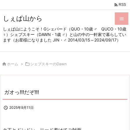

RSS
しぇぱ山から

しぇぱ山にようこそ！Gシェパード（QUO・10歳 ♂ QUCO・10歳

♀）シェプスキー（DAWN・1歳 ♂）と山の中の一軒家で暮らしてい
メニュ
ます（お星様になりました JIN・♂ 2014/03/15～2024/09/17）

サイド


ホーム
>

シェプスキーのDawn
前へ

次へ

ガオっ!!!だぞ!!!
検索

2025年9月11日