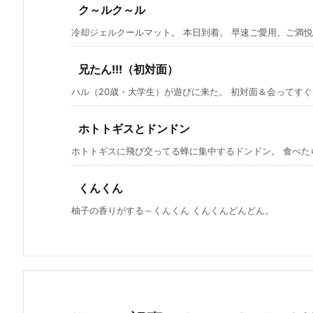
ク～ルク～ル
冷却ジェルクールマット。 本日到着。 早速ご愛用、ご満悦。
兄たん!!!（初対面）
ハル（20歳・大学生）が遊びに来た。 初対面＆会ってすぐな
ホトトギスとドンドン
ホトトギスに飛び交ってる蜂に集中するドンドン。 食べた
くんくん
柚子の香りがする～くんくん くんくんどんどん。