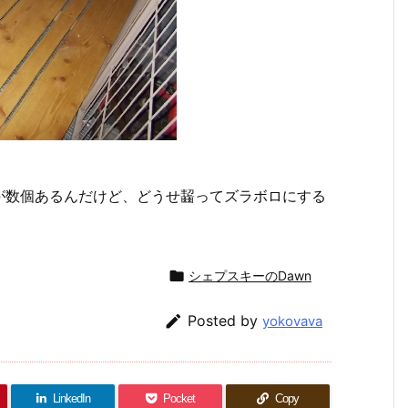
が数個あるんだけど、どうせ齧ってズラボロにする

シェプスキーのDawn

Posted by
yokovava
LinkedIn
Pocket
Copy