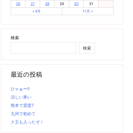
26
27
28
29
30
31
« 9月
11月 »
検索
検索
最近の投稿
ひゃぁ〜‼
涼しい寒い
熊本で震度7
九州で初めて
ク王も入ったぞ！