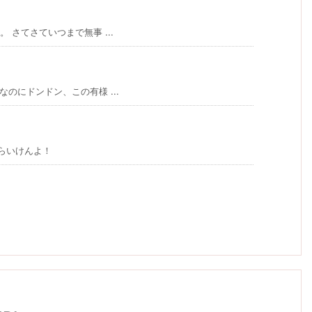
 さてさていつまで無事 ...
のにドンドン、この有様 ...
らいけんよ！