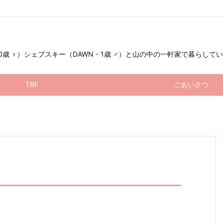
 ♀）シェプスキー（DAWN・1歳 ♂）と山の中の一軒家で暮らしています（お星
TRF
ごあいさつ