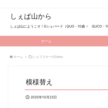
しぇぱ山から
しぇぱ山にようこそ！Gシェパード（QUO・10歳 ♂ QUCO・10歳
ホーム

ホーム
>

シェプスキーのDawn
模様替え

2025年10月23日