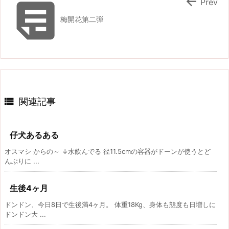


Prev
梅開花第二弾

関連記事
仔犬あるある
オスマシ からの～ ↓水飲んでる 径11.5cmの容器がドーンが使うとど
んぶりに ...
生後4ヶ月
ドンドン、今日8日で生後満4ヶ月。 体重18Kg、身体も態度も日増しに
ドンドン大 ...