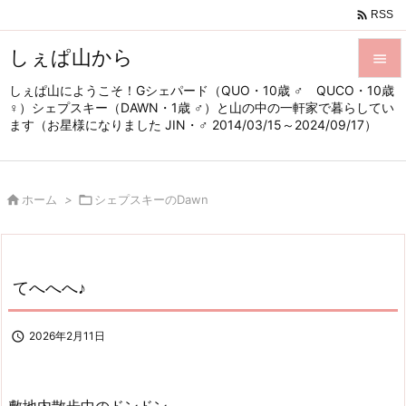

RSS
しぇぱ山から

しぇぱ山にようこそ！Gシェパード（QUO・10歳 ♂ QUCO・10歳

♀）シェプスキー（DAWN・1歳 ♂）と山の中の一軒家で暮らしてい
メニュ
ます（お星様になりました JIN・♂ 2014/03/15～2024/09/17）

サイド


ホーム
>

シェプスキーのDawn
前へ

次へ

てへへへ♪
検索

2026年2月11日