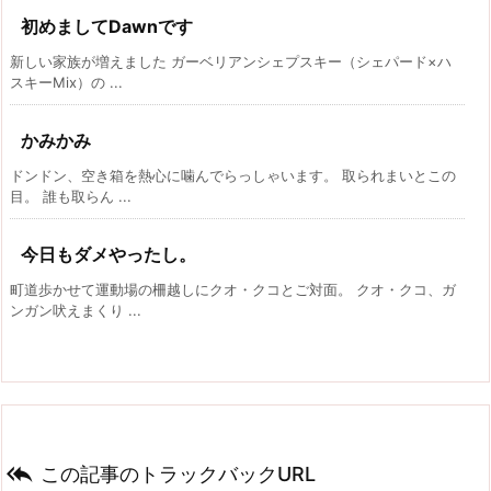
初めましてDawnです
新しい家族が増えました ガーベリアンシェプスキー（シェパード×ハ
スキーMix）の ...
かみかみ
ドンドン、空き箱を熱心に噛んでらっしゃいます。 取られまいとこの
目。 誰も取らん ...
今日もダメやったし。
町道歩かせて運動場の柵越しにクオ・クコとご対面。 クオ・クコ、ガ
ンガン吠えまくり ...

この記事のトラックバックURL