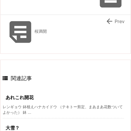


Prev
桜満開

関連記事
あれこれ開花
レンギョウ 鉢植えハナカイドウ （テキトー剪定、まあまあ花数ついて
よかった） 鉢 ...
大雪？