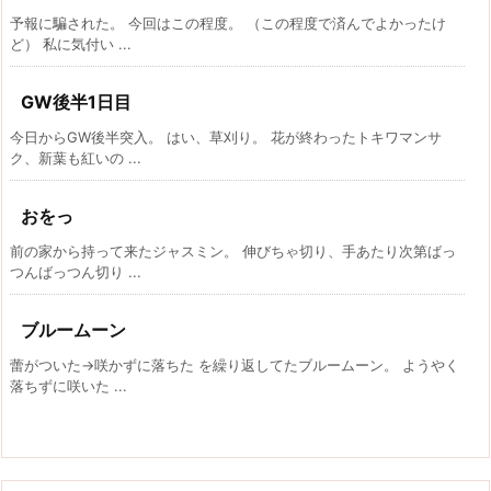
予報に騙された。 今回はこの程度。 （この程度で済んでよかったけ
ど） 私に気付い ...
GW後半1日目
今日からGW後半突入。 はい、草刈り。 花が終わったトキワマンサ
ク、新葉も紅いの ...
おをっ
前の家から持って来たジャスミン。 伸びちゃ切り、手あたり次第ばっ
つんばっつん切り ...
ブルームーン
蕾がついた→咲かずに落ちた を繰り返してたブルームーン。 ようやく
落ちずに咲いた ...