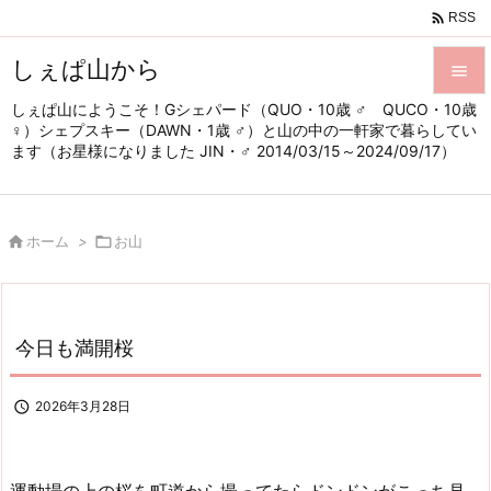

RSS
しぇぱ山から

しぇぱ山にようこそ！Gシェパード（QUO・10歳 ♂ QUCO・10歳

♀）シェプスキー（DAWN・1歳 ♂）と山の中の一軒家で暮らしてい
メニュ
ます（お星様になりました JIN・♂ 2014/03/15～2024/09/17）

サイド


ホーム
>

お山
前へ

次へ

今日も満開桜
検索

2026年3月28日