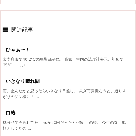

関連記事
ひゃぁ〜‼
太宰府市で40.2℃の酷暑日記録。 我家、室内の温度計表示、初めて
35℃！ （い ...
いきなり晴れ間
雨、止んだかと思ったらいきなり日差し。 急ぎ写真撮ろうと、通りす
がりのジン様に「 ...
白椿
処分品で売られてた、 確か50円だったと記憶、 の椿。 今年の春、地
植えしてたの ...