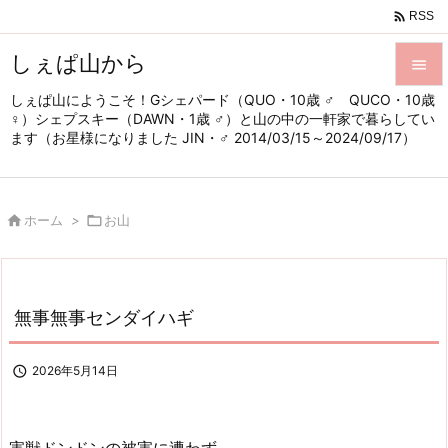

RSS
しぇぱ山から

しぇぱ山にようこそ！Gシェパード（QUO・10歳 ♂ QUCO・10歳

♀）シェプスキー（DAWN・1歳 ♂）と山の中の一軒家で暮らしてい
メニュ
ます（お星様になりました JIN・♂ 2014/03/15～2024/09/17）

サイド


ホーム
>

お山
前へ

次へ

無事無事センダイハギ
検索

2026年5月14日