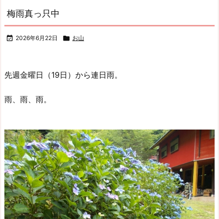
梅雨真っ只中

2026年6月22日

お山
先週金曜日（19日）から連日雨。
雨、雨、雨。