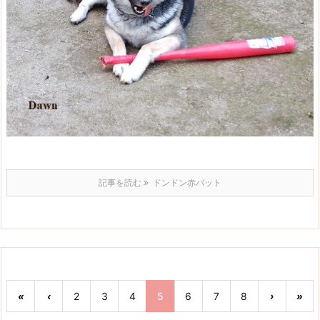
記事を読む
ドンドン赤バット
«
‹
2
3
4
5
6
7
8
›
»