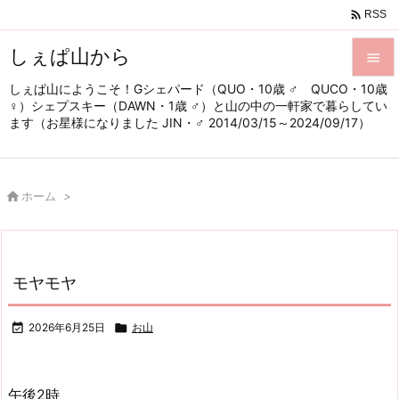

RSS
しぇぱ山から

しぇぱ山にようこそ！Gシェパード（QUO・10歳 ♂ QUCO・10歳

♀）シェプスキー（DAWN・1歳 ♂）と山の中の一軒家で暮らしてい
メニュ
ます（お星様になりました JIN・♂ 2014/03/15～2024/09/17）

サイド


ホーム
>
前へ

次へ

モヤモヤ
検索

2026年6月25日

お山
午後2時