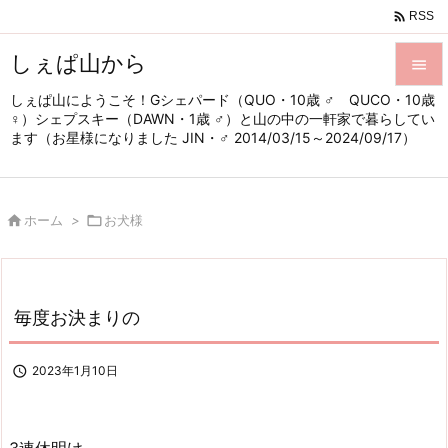

RSS
しぇぱ山から

しぇぱ山にようこそ！Gシェパード（QUO・10歳 ♂ QUCO・10歳

♀）シェプスキー（DAWN・1歳 ♂）と山の中の一軒家で暮らしてい
メニュ
ます（お星様になりました JIN・♂ 2014/03/15～2024/09/17）

サイド


ホーム
>

お犬様
前へ

次へ

毎度お決まりの
検索

2023年1月10日