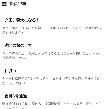

関連記事
ク王、猟犬になる！
連日、柵ぎりぎりの所で南の山に向かって吠えてるク王。 吠えながら
崖を降りようとし ...
満開の桜の下で
シッコするク王。 私がカメラ向けてることなんかお構いなし。 もっと
空気読め～ ヤ ...
( ﾟДﾟ)
全く同じ格好で犬が2ケ落ちてた。 またまたアジサイ連れて帰ってき
た。 先日のより ...
台風6号通過
現在時刻午前12時。 明け方に福岡最接近、どうやら被害に遭うことな
く行ってくれま ...