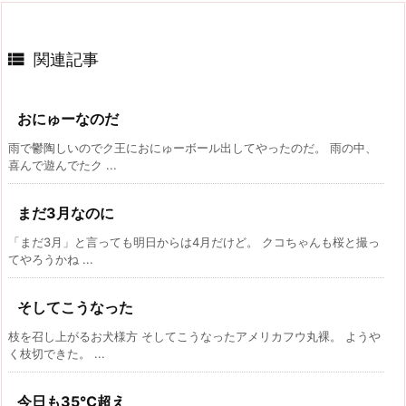

関連記事
おにゅーなのだ
雨で鬱陶しいのでク王におにゅーボール出してやったのだ。 雨の中、
喜んで遊んでたク ...
まだ3月なのに
「まだ3月」と言っても明日からは4月だけど。 クコちゃんも桜と撮っ
てやろうかね ...
そしてこうなった
枝を召し上がるお犬様方 そしてこうなったアメリカフウ丸裸。 ようや
く枝切できた。 ...
今日も35℃超え