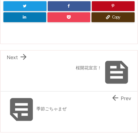
Copy

Next

桜開花宣言！


Prev
季節ごちゃまぜ