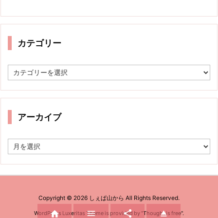
カテゴリー
カ
テ
ゴ
リ
ー
アーカイブ
ア
ー
カ
イ
ブ
Copyright ©
2026
しぇぱ山から
All Rights Reserved.




WordPress Luxeritas Theme is provided by "
Thought is free
".