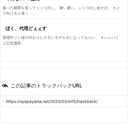
曇った瞬間を狙ってシッコ出し。 暑い暑い。シッコ出し命がけ。 カメ
ラ向けると座っ ...
ぼく、代理どぇぇす
昼寝中ジン様の代わりにク王にモデル犬になってもらい、 キンシバイ
と記念撮影。

この記事のトラックバックURL