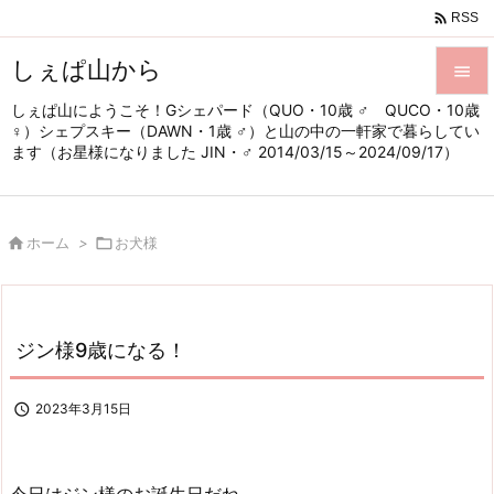

RSS
しぇぱ山から

しぇぱ山にようこそ！Gシェパード（QUO・10歳 ♂ QUCO・10歳

♀）シェプスキー（DAWN・1歳 ♂）と山の中の一軒家で暮らしてい
メニュ
ます（お星様になりました JIN・♂ 2014/03/15～2024/09/17）

サイド


ホーム
>

お犬様
前へ

次へ

ジン様9歳になる！
検索

2023年3月15日