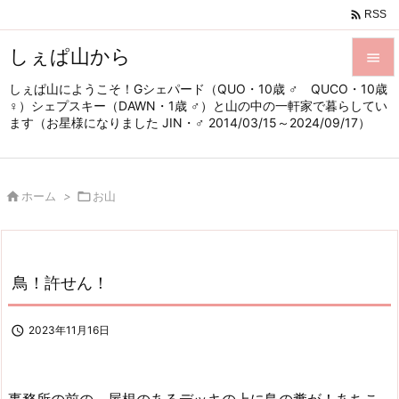

RSS
しぇぱ山から

しぇぱ山にようこそ！Gシェパード（QUO・10歳 ♂ QUCO・10歳

♀）シェプスキー（DAWN・1歳 ♂）と山の中の一軒家で暮らしてい
メニュ
ます（お星様になりました JIN・♂ 2014/03/15～2024/09/17）

サイド


ホーム
>

お山
前へ

次へ

鳥！許せん！
検索

2023年11月16日