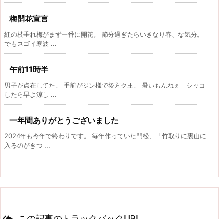
梅開花宣言
紅の枝垂れ梅がまず一番に開花。 節分過ぎたらいきなり春、な気分。
でもスゴイ寒波 ...
午前11時半
男子が点在してた。 手前がジン様で後方ク王。 暑いもんねぇ シッコ
したら早よ涼し ...
一年間ありがとうございました
2024年も今年で終わりです。 毎年作っていた門松、「竹取りに裏山に
入るのがきつ ...

この記事のトラックバックURL