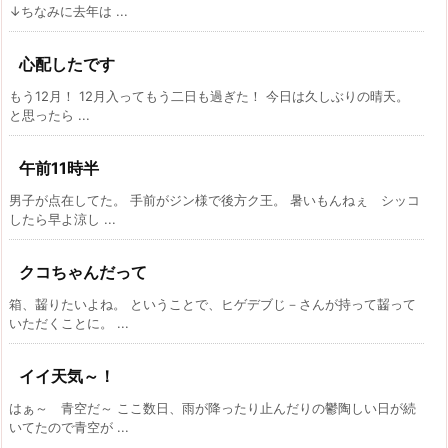
↓ちなみに去年は ...
心配したです
もう12月！ 12月入ってもう二日も過ぎた！ 今日は久しぶりの晴天。
と思ったら ...
午前11時半
男子が点在してた。 手前がジン様で後方ク王。 暑いもんねぇ シッコ
したら早よ涼し ...
クコちゃんだって
箱、齧りたいよね。 ということで、ヒゲデブじ－さんが持って齧って
いただくことに。 ...
イイ天気～！
はぁ～ 青空だ～ ここ数日、雨が降ったり止んだりの鬱陶しい日が続
いてたので青空が ...