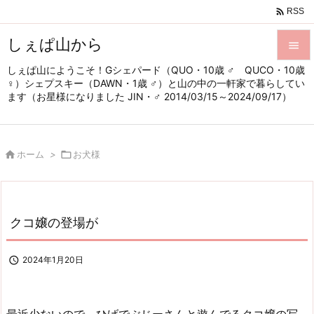

RSS
しぇぱ山から

しぇぱ山にようこそ！Gシェパード（QUO・10歳 ♂ QUCO・10歳

♀）シェプスキー（DAWN・1歳 ♂）と山の中の一軒家で暮らしてい
メニュ
ます（お星様になりました JIN・♂ 2014/03/15～2024/09/17）

サイド


ホーム
>

お犬様
前へ

次へ

クコ嬢の登場が
検索

2024年1月20日