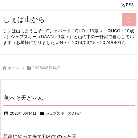

RSS
しぇぱ山から

しぇぱ山にようこそ！Gシェパード（QUO・10歳 ♂ QUCO・10歳

♀）シェプスキー（DAWN・1歳 ♂）と山の中の一軒家で暮らしてい
メニュ
ます（お星様になりました JIN・♂ 2014/03/15～2024/09/17）

サイド


ホーム
>

2025年6月14日
前へ

次へ

初へそ天ど～ん
検索

2025年6月14日

シェプスキーのDawn
我家にやって来て初めてのへそ天。