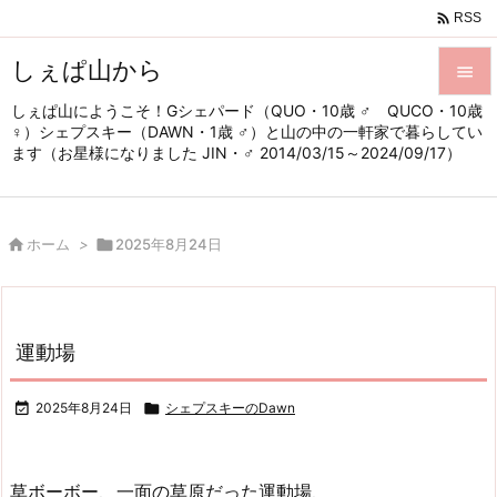

RSS
しぇぱ山から

しぇぱ山にようこそ！Gシェパード（QUO・10歳 ♂ QUCO・10歳

♀）シェプスキー（DAWN・1歳 ♂）と山の中の一軒家で暮らしてい
メニュ
ます（お星様になりました JIN・♂ 2014/03/15～2024/09/17）

サイド


ホーム
>

2025年8月24日
前へ

次へ

運動場
検索

2025年8月24日

シェプスキーのDawn
草ボーボー、一面の草原だった運動場、