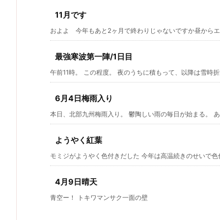
11月です
およよ 今年もあと2ヶ月で終わりじゃないですか昼からエア
最強寒波第一陣/1日目
午前11時。 この程度。 夜のうちに積もって、以降は雪時折舞
6月4日梅雨入り
本日、北部九州梅雨入り。 鬱陶しい雨の毎日が始まる。 あー
ようやく紅葉
モミジがようやく色付きだした 今年は高温続きのせいで色付き
4月9日晴天
青空ー！ トキワマンサク一面の壁