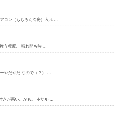
コン（もちろん冷房）入れ ...
う程度。 晴れ間も時 ...
やだやだ なので（？） ...
が悪い。かも。 ↓サル ...