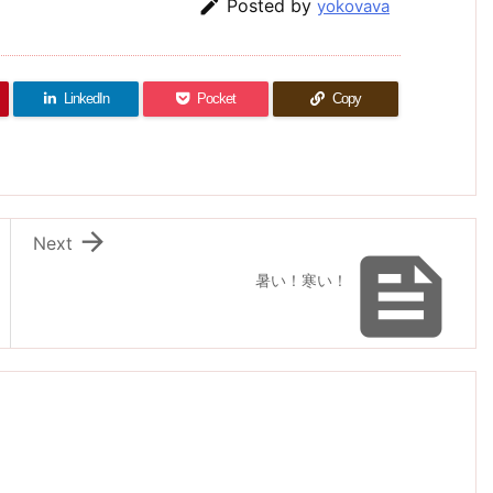

Posted by
yokovava
LinkedIn
Pocket
Copy

Next

暑い！寒い！