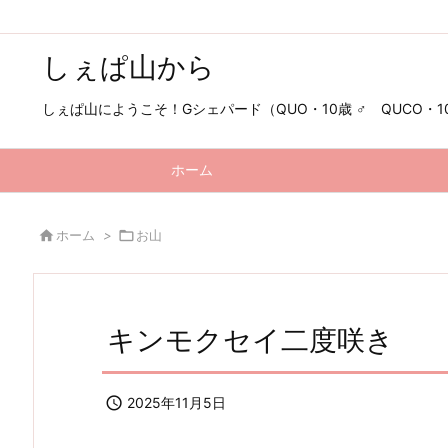
しぇぱ山から
しぇぱ山にようこそ！Gシェパード（QUO・10歳 ♂ QUCO・10歳
ホーム

ホーム
>

お山
キンモクセイ二度咲き

2025年11月5日