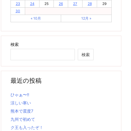
23
24
25
26
27
28
29
30
« 10月
12月 »
検索
検索
最近の投稿
ひゃぁ〜‼
涼しい寒い
熊本で震度7
九州で初めて
ク王も入ったぞ！