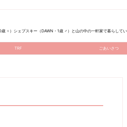
 ♀）シェプスキー（DAWN・1歳 ♂）と山の中の一軒家で暮らしています（お星
TRF
ごあいさつ