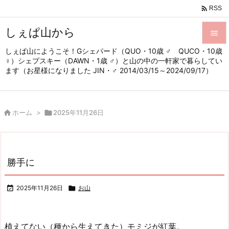

RSS
しぇぱ山から

しぇぱ山にようこそ！Gシェパード（QUO・10歳 ♂ QUCO・10歳

♀）シェプスキー（DAWN・1歳 ♂）と山の中の一軒家で暮らしてい
メニュ
ます（お星様になりました JIN・♂ 2014/03/15～2024/09/17）

サイド


ホーム
>

2025年11月26日
前へ

次へ

勝手に
検索

2025年11月26日

お山
植えてない（種から生えてきた）モミジが紅葉。