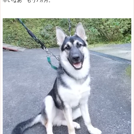
早いなあ もう7ヵ月。