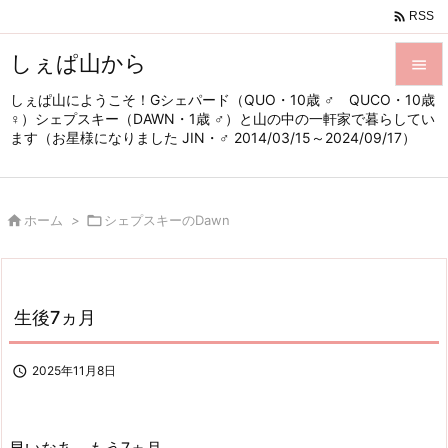

RSS
しぇぱ山から

しぇぱ山にようこそ！Gシェパード（QUO・10歳 ♂ QUCO・10歳

♀）シェプスキー（DAWN・1歳 ♂）と山の中の一軒家で暮らしてい
メニュ
ます（お星様になりました JIN・♂ 2014/03/15～2024/09/17）

サイド


ホーム
>

シェプスキーのDawn
前へ

次へ

生後7ヵ月
検索

2025年11月8日