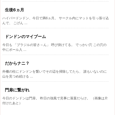
生後6ヵ月
ハイパードンドン、今日で満6ヵ月。 サークル内にマットを引っ張り込
んで、 こげん ...
ドンドンのマイブーム
今日も 「ブラジルの皆さ～ん」 呼び掛けてる。 でっかい穴 この穴の
中にボール入 ...
だからナニ？
外柵の柱にドンドンを繋いでその辺を掃除してたら、 誰もいないのに
山を見つめ続ける ...
門扉に繋がれ
今日のドンドンは門扉。 昨日の強風で見事に落葉だらけ。 （画像は片
付けたあと）