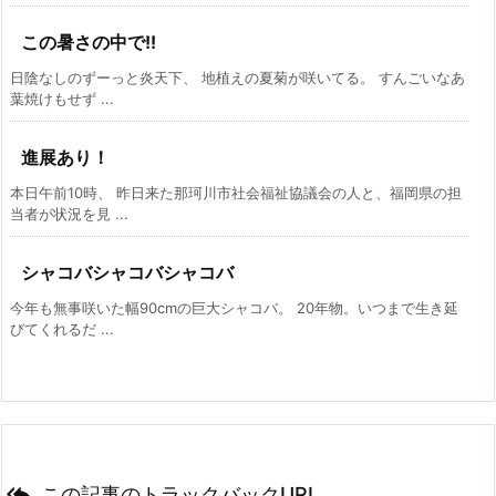
この暑さの中で!!
日陰なしのずーっと炎天下、 地植えの夏菊が咲いてる。 すんごいなあ
葉焼けもせず ...
進展あり！
本日午前10時、 昨日来た那珂川市社会福祉協議会の人と、福岡県の担
当者が状況を見 ...
シャコバシャコバシャコバ
今年も無事咲いた幅90cmの巨大シャコバ。 20年物。いつまで生き延
びてくれるだ ...

この記事のトラックバックURL