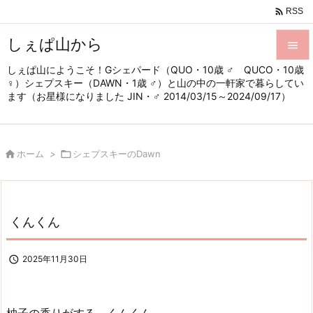

RSS
しぇぱ山から

しぇぱ山にようこそ！Gシェパード（QUO・10歳 ♂ QUCO・10歳

♀）シェプスキー（DAWN・1歳 ♂）と山の中の一軒家で暮らしてい
メニュ
ます（お星様になりました JIN・♂ 2014/03/15～2024/09/17）

サイド


ホーム
>

シェプスキーのDawn
前へ

次へ

くんくん
検索

2025年11月30日