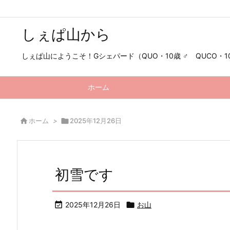
しぇぱ山から
しぇぱ山にようこそ！Gシェパード（QUO・10歳 ♂ QUCO・10歳
ホーム

ホーム
>

2025年12月26日
初雪です

2025年12月26日

お山