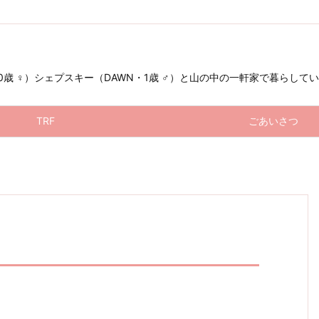
 ♀）シェプスキー（DAWN・1歳 ♂）と山の中の一軒家で暮らしています（お星
TRF
ごあいさつ