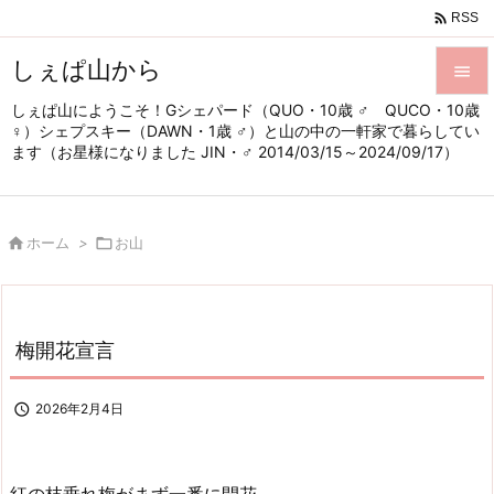

RSS
しぇぱ山から

しぇぱ山にようこそ！Gシェパード（QUO・10歳 ♂ QUCO・10歳

♀）シェプスキー（DAWN・1歳 ♂）と山の中の一軒家で暮らしてい
メニュ
ます（お星様になりました JIN・♂ 2014/03/15～2024/09/17）

サイド


ホーム
>

お山
前へ

次へ

梅開花宣言
検索

2026年2月4日