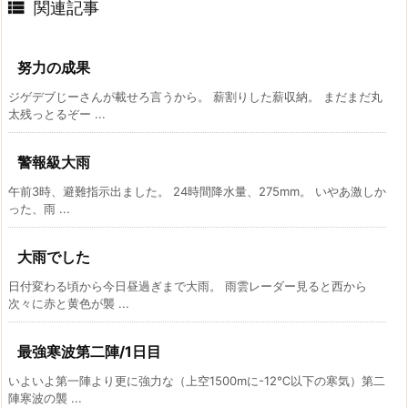

関連記事
努力の成果
ジゲデブじーさんが載せろ言うから。 薪割りした薪収納。 まだまだ丸
太残っとるぞー ...
警報級大雨
午前3時、避難指示出ました。 24時間降水量、275mm。 いやあ激しか
った、雨 ...
大雨でした
日付変わる頃から今日昼過ぎまで大雨。 雨雲レーダー見ると西から
次々に赤と黄色が襲 ...
最強寒波第二陣/1日目
いよいよ第一陣より更に強力な（上空1500mに-12℃以下の寒気）第二
陣寒波の襲 ...