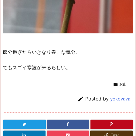
節分過ぎたらいきなり春、な気分。
でもスゴイ寒波が来るらしい。

お山

Posted by
yokovava
Copy