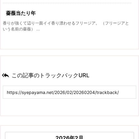
薔薇当たり年
香りが強くて辺り一面イイ香り漂わせるフリージア。 （フリージアと
いう名前の薔薇） ...

この記事のトラックバックURL
2026年2月