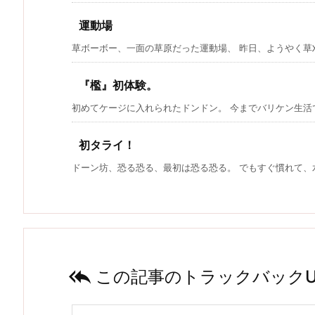
運動場
草ボーボー、一面の草原だった運動場、 昨日、ようやく草刈り
『檻』初体験。
初めてケージに入れられたドンドン。 今までバリケン生活で、
初タライ！
ドーン坊、恐る恐る、最初は恐る恐る。 でもすぐ慣れて、水掻

この記事のトラックバックU