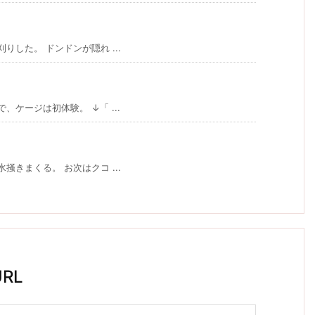
した。 ドンドンが隠れ ...
ケージは初体験。 ↓「 ...
きまくる。 お次はクコ ...
RL