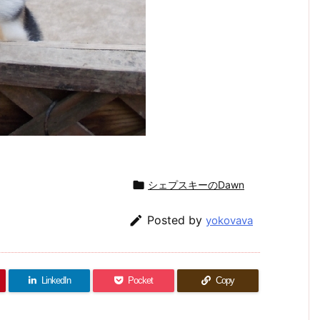

シェプスキーのDawn

Posted by
yokovava
LinkedIn
Pocket
Copy