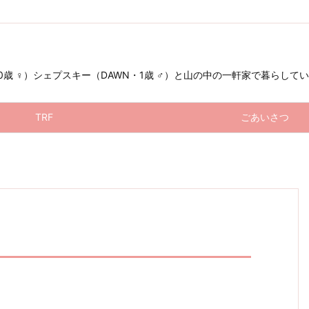
 ♀）シェプスキー（DAWN・1歳 ♂）と山の中の一軒家で暮らしています（お星
TRF
ごあいさつ