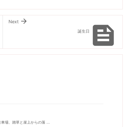

Next

誕生日
場、雑草と崖上からの落 ...