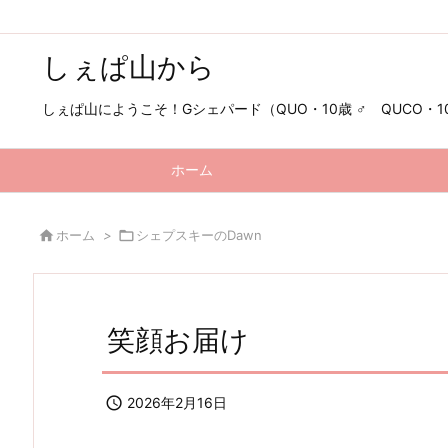
しぇぱ山から
しぇぱ山にようこそ！Gシェパード（QUO・10歳 ♂ QUCO・10歳
ホーム

ホーム
>

シェプスキーのDawn
笑顔お届け

2026年2月16日