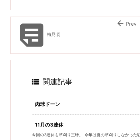


Prev
梅見頃

関連記事
肉球ドーン
11月の3連休
今回の3連休も草刈り三昧。 今年は夏の草刈りしなかった駐車