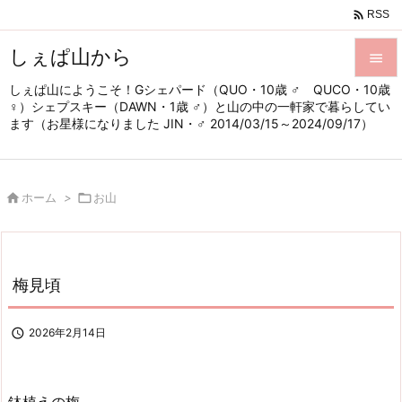

RSS
しぇぱ山から

しぇぱ山にようこそ！Gシェパード（QUO・10歳 ♂ QUCO・10歳

♀）シェプスキー（DAWN・1歳 ♂）と山の中の一軒家で暮らしてい
メニュ
ます（お星様になりました JIN・♂ 2014/03/15～2024/09/17）

サイド


ホーム
>

お山
前へ

次へ

梅見頃
検索

2026年2月14日