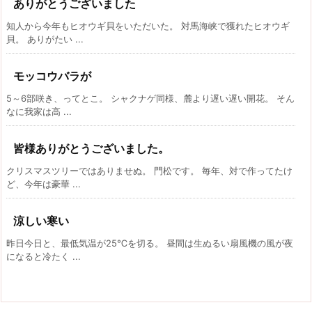
ありがとうございました
知人から今年もヒオウギ貝をいただいた。 対馬海峡で獲れたヒオウギ
貝。 ありがたい ...
モッコウバラが
5～6部咲き、ってとこ。 シャクナゲ同様、麓より遅い遅い開花。 そん
なに我家は高 ...
皆様ありがとうございました。
クリスマスツリーではありませぬ。 門松です。 毎年、対で作ってたけ
ど、今年は豪華 ...
涼しい寒い
昨日今日と、最低気温が25℃を切る。 昼間は生ぬるい扇風機の風が夜
になると冷たく ...