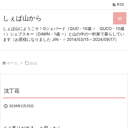

RSS
しぇぱ山から

しぇぱ山にようこそ！Gシェパード（QUO・10歳 ♂ QUCO・10歳

♀）シェプスキー（DAWN・1歳 ♂）と山の中の一軒家で暮らしてい
メニュ
ます（お星様になりました JIN・♂ 2014/03/15～2024/09/17）

サイド


ホーム
>

お山
前へ

次へ

沈丁花
検索

2026年2月25日