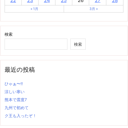
22
23
24
25
26
27
28
« 1月
3月 »
検索
検索
最近の投稿
ひゃぁ〜‼
涼しい寒い
熊本で震度7
九州で初めて
ク王も入ったぞ！