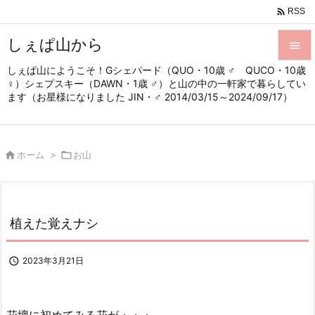

RSS
しぇぱ山から

しぇぱ山にようこそ！Gシェパード（QUO・10歳 ♂ QUCO・10歳

♀）シェプスキー（DAWN・1歳 ♂）と山の中の一軒家で暮らしてい
メニュ
ます（お星様になりました JIN・♂ 2014/03/15～2024/09/17）

サイド


ホーム
>

お山
前へ

次へ

植えた覚えナシ
検索

2023年3月21日