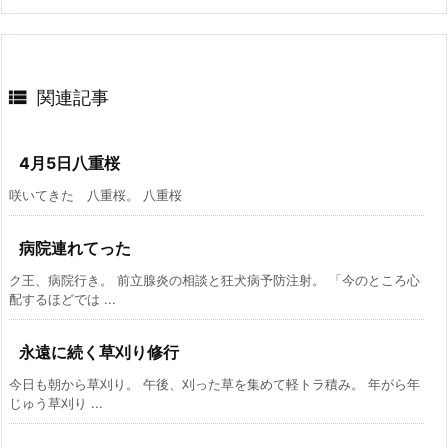

関連記事
4月5日八重桜
咲いてきた 八重桜。 八重桜
病院連れてった
ク王、病院行き。 前立腺炎の相談と狂犬病予防注射。 「今のところ心
配するほどでは ...
永遠に続く草刈り修行
今日も朝から草刈り。 午後、刈った草を集めて軽トラ積み。 年がら年
じゅう草刈り ...