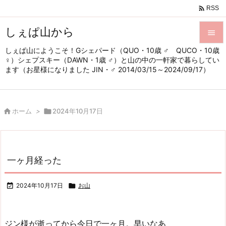

RSS
しぇぱ山から

しぇぱ山にようこそ！Gシェパード（QUO・10歳 ♂ QUCO・10歳

♀）シェプスキー（DAWN・1歳 ♂）と山の中の一軒家で暮らしてい
メニュ
ます（お星様になりました JIN・♂ 2014/03/15～2024/09/17）

サイド


ホーム
>

2024年10月17日
前へ

次へ

一ヶ月経った
検索

2024年10月17日

お山
ジン様が逝ってから今日で一ヶ月。早いなあ