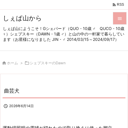

RSS
しぇぱ山から

しぇぱ山にようこそ！Gシェパード（QUO・10歳 ♂ QUCO・10歳

♀）シェプスキー（DAWN・1歳 ♂）と山の中の一軒家で暮らしてい
メニュ
ます（お星様になりました JIN・♂ 2014/03/15～2024/09/17）

サイド


ホーム
>

シェプスキーのDawn
前へ

次へ

曲芸犬
検索

2026年6月14日