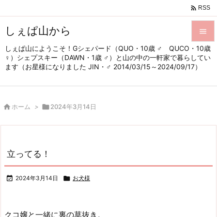

RSS
しぇぱ山から

しぇぱ山にようこそ！Gシェパード（QUO・10歳 ♂ QUCO・10歳

♀）シェプスキー（DAWN・1歳 ♂）と山の中の一軒家で暮らしてい
メニュ
ます（お星様になりました JIN・♂ 2014/03/15～2024/09/17）

サイド


ホーム
>

2024年3月14日
前へ

次へ

立ってる！
検索

2024年3月14日

お犬様
クコ嬢と一緒に裏の草抜き。