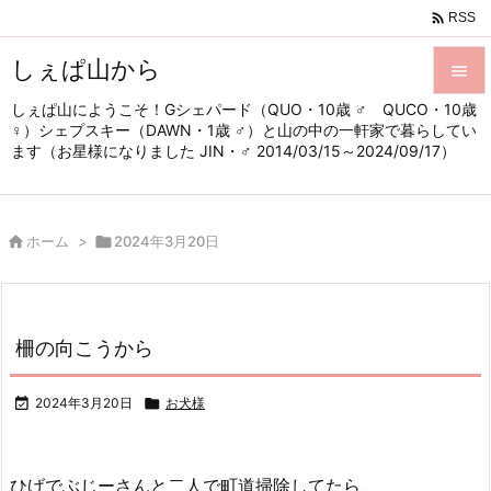

RSS
しぇぱ山から

しぇぱ山にようこそ！Gシェパード（QUO・10歳 ♂ QUCO・10歳

♀）シェプスキー（DAWN・1歳 ♂）と山の中の一軒家で暮らしてい
メニュ
ます（お星様になりました JIN・♂ 2014/03/15～2024/09/17）

サイド


ホーム
>

2024年3月20日
前へ

次へ

柵の向こうから
検索

2024年3月20日

お犬様
ひげでぶじーさんと二人で町道掃除してたら、