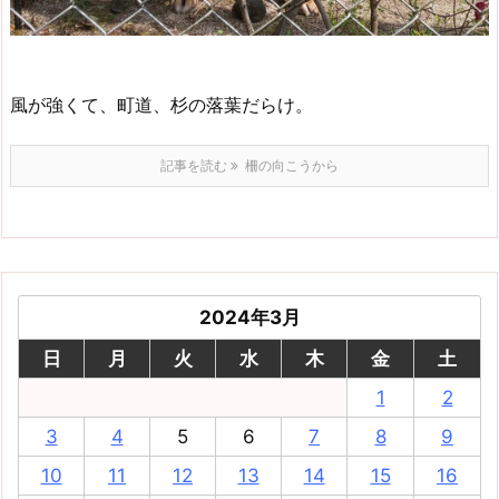
風が強くて、町道、杉の落葉だらけ。
記事を読む
柵の向こうから
2024年3月
日
月
火
水
木
金
土
1
2
3
4
5
6
7
8
9
10
11
12
13
14
15
16